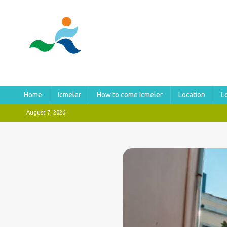
Home
Icmeler
How to come Icmeler
Location
L
August 7, 2026