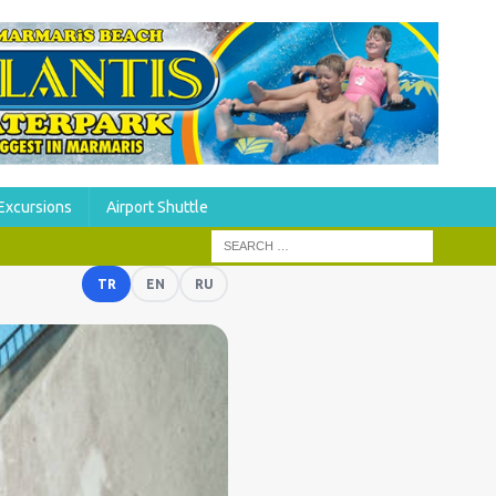
Excursions
Airport Shuttle
TR
EN
RU