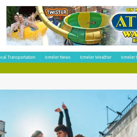
ocal Transportation
Icmeler News
Icmeler Weather
Icmeler 